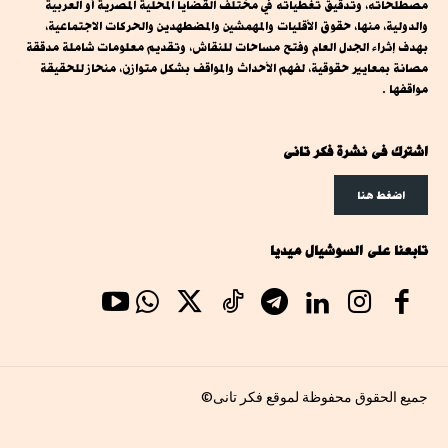
مصطلحاته، وتدقيق تغطياته في مختلف القضايا المحلية المصرية أو العربية
والدولية، منها، حقوق الأقليات والمهمشين والمضطهدين والحركات الاجتماعية،
بهدف إثراء الجدل العام وفتح مساحات للنقاش، وتقديم معلومات شاملة مدققة
مصانة بمعايير حقوقية، لفهم الأحداث والمواقف بشكل متوازن، منحاز للحقيقة
مواقفها .
اشترك فى نشرة فكر تانى
اضغط هنا
تابعنا على السوشيال ميديا
جميع الحقوق محفوظة لموقع فكر تانى©