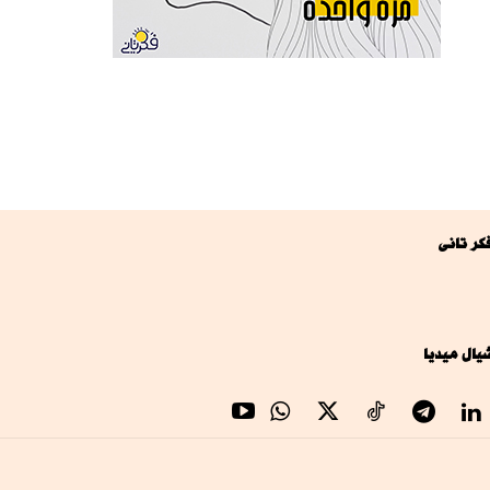
كر تانى
يال ميديا