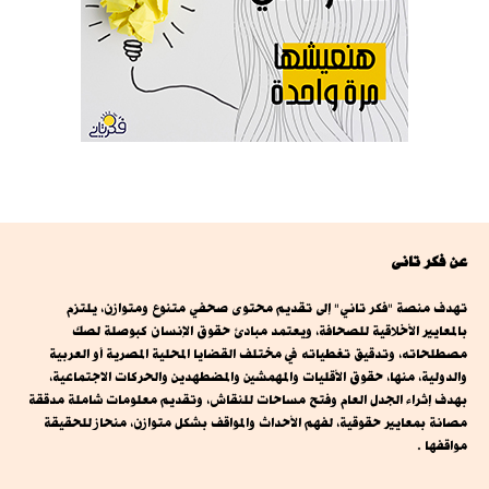
عن فكر تانى
تهدف منصة "فكر تاني" إلى تقديم محتوى صحفي متنوع ومتوازن، يلتزم
بالمعايير الأخلاقية للصحافة، ويعتمد مبادئ حقوق الإنسان كبوصلة لصك
مصطلحاته، وتدقيق تغطياته في مختلف القضايا المحلية المصرية أو العربية
والدولية، منها، حقوق الأقليات والمهمشين والمضطهدين والحركات الاجتماعية،
بهدف إثراء الجدل العام وفتح مساحات للنقاش، وتقديم معلومات شاملة مدققة
مصانة بمعايير حقوقية، لفهم الأحداث والمواقف بشكل متوازن، منحاز للحقيقة
مواقفها .