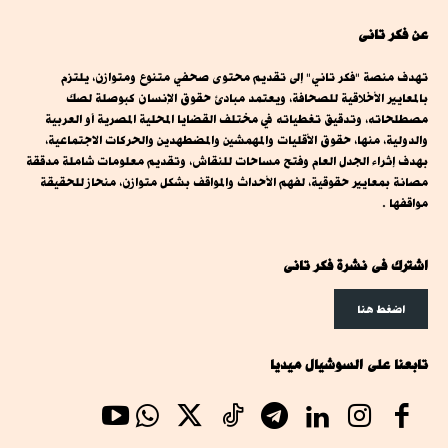
عن فكر تانى
تهدف منصة "فكر تاني" إلى تقديم محتوى صحفي متنوع ومتوازن، يلتزم
بالمعايير الأخلاقية للصحافة، ويعتمد مبادئ حقوق الإنسان كبوصلة لصك
مصطلحاته، وتدقيق تغطياته في مختلف القضايا المحلية المصرية أو العربية
والدولية، منها، حقوق الأقليات والمهمشين والمضطهدين والحركات الاجتماعية،
بهدف إثراء الجدل العام وفتح مساحات للنقاش، وتقديم معلومات شاملة مدققة
مصانة بمعايير حقوقية، لفهم الأحداث والمواقف بشكل متوازن، منحاز للحقيقة
مواقفها .
اشترك فى نشرة فكر تانى
اضغط هنا
تابعنا على السوشيال ميديا