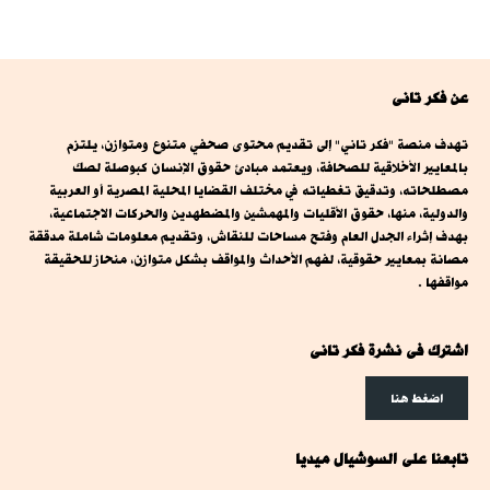
عن فكر تانى
تهدف منصة "فكر تاني" إلى تقديم محتوى صحفي متنوع ومتوازن، يلتزم
بالمعايير الأخلاقية للصحافة، ويعتمد مبادئ حقوق الإنسان كبوصلة لصك
مصطلحاته، وتدقيق تغطياته في مختلف القضايا المحلية المصرية أو العربية
والدولية، منها، حقوق الأقليات والمهمشين والمضطهدين والحركات الاجتماعية،
بهدف إثراء الجدل العام وفتح مساحات للنقاش، وتقديم معلومات شاملة مدققة
مصانة بمعايير حقوقية، لفهم الأحداث والمواقف بشكل متوازن، منحاز للحقيقة
مواقفها .
اشترك فى نشرة فكر تانى
اضغط هنا
تابعنا على السوشيال ميديا