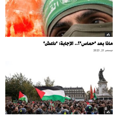
رأى
ماذا بعد "حماس"؟.. الإجابة: "داعش"
ديسمبر 21, 2023
رأى