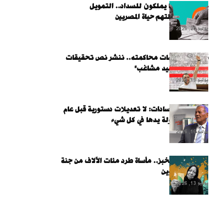
يبيعون كل ما يملكون للسداد.. التمويل
الاستهلاكي يلتهم حياة المصريين
يوليو 20, 2026
قبل أولى جلسات محاكمته.. ننشر نص تحقيقات
النيابة مع "سيد مشاغب"
يوليو 19, 2026
محمد أنور السادات: لا تعديلات دستورية قبل عام
2028.. والدولة يدها في كل شيء
يوليو 16, 2026
لا تستحق الخبز.. مأساة طرد مئات الآلاف من جنة
بطاقات التموين
يوليو 13, 2026