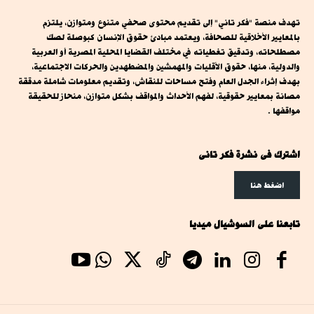
تهدف منصة "فكر تاني" إلى تقديم محتوى صحفي متنوع ومتوازن، يلتزم
بالمعايير الأخلاقية للصحافة، ويعتمد مبادئ حقوق الإنسان كبوصلة لصك
مصطلحاته، وتدقيق تغطياته في مختلف القضايا المحلية المصرية أو العربية
والدولية، منها، حقوق الأقليات والمهمشين والمضطهدين والحركات الاجتماعية،
بهدف إثراء الجدل العام وفتح مساحات للنقاش، وتقديم معلومات شاملة مدققة
مصانة بمعايير حقوقية، لفهم الأحداث والمواقف بشكل متوازن، منحاز للحقيقة
مواقفها .
اشترك فى نشرة فكر تانى
اضغط هنا
تابعنا على السوشيال ميديا