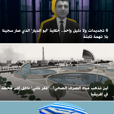
6 تجديدات ولا دليل واحد.. حكاية "أبو الديار" الذي صار سجينا
بلا تهمة ثابتة
أين تذهب مياه الصرف الصحي؟.. "فكر تاني" داخل أكبر محطة
في إفريقيا