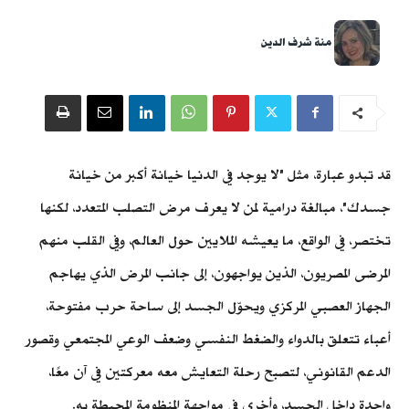
منة شرف الدين
قد تبدو عبارة، مثل "لا يوجد في الدنيا خيانة أكبر من خيانة
جسدك"، مبالغة درامية لمن لا يعرف مرض التصلب المتعدد، لكنها
تختصر، في الواقع، ما يعيشه الملايين حول العالم، وفي القلب منهم
المرضى المصريون، الذين يواجهون، إلى جانب المرض الذي يهاجم
الجهاز العصبي المركزي ويحوّل الجسد إلى ساحة حرب مفتوحة،
أعباء تتعلق بالدواء والضغط النفسي وضعف الوعي المجتمعي وقصور
الدعم القانوني، لتصبح رحلة التعايش معه معركتين في آن معًا،
واحدة داخل الجسد، وأخرى في مواجهة المنظومة المحيطة به.