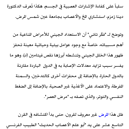
سلباً على كفاءة الإشارات العصبية في الجسم، هكذا تُعرف الدكتورة
دينا زمزم، استشاري المخ والأعصاب بجامعة عين شمس المرض.
وتوضح لـ "فكّر تاني" أن الاستعداد الجيني للأمراض المناعية من
أهم مسبباته، خاصةً مع وجود عوامل بيئية وحياتية معينة تحفز
ظهور هذا الخلل الجيني وتنشطه أبرزها نقص فيتامين (د)، وهو ما
يفسر سبب تزايد معدلات الإصابة به في الدول الباردة مقارنة
بالدول الحارة، بالإضافة إلى محفزات أخرى كالتدخين، والسمنة
المفرطة، والاعتماد على الأغذية غير الصحية، بالإضافة إلى الضغط
النفسي والتوتر، والذي تصفه بـ "مرض العصر".
ظل هذا
المرض
غير معروف لقرون، حتى بدأ اكتشافه في القرن
التاسع عشر على يد "أبو علم الأعصاب الحديث" الطبيب الفرنسي