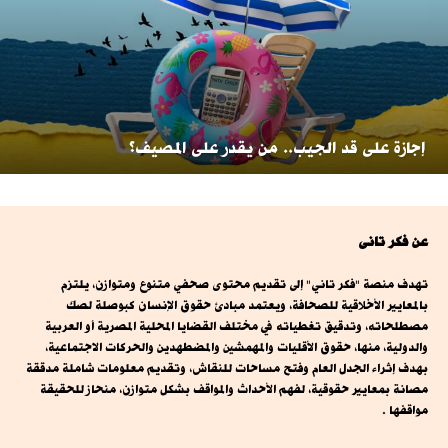
إجازة على قد الجيب.. من يقدر على المصيف؟
عن فكر تانى
تهدف منصة "فكر تاني" إلى تقديم محتوى صحفي متنوع ومتوازن، يلتزم
بالمعايير الأخلاقية للصحافة، ويعتمد مبادئ حقوق الإنسان كبوصلة لصك
مصطلحاته، وتدقيق تغطياته في مختلف القضايا المحلية المصرية أو العربية
والدولية، منها، حقوق الأقليات والمهمشين والمضطهدين والحركات الاجتماعية،
بهدف إثراء الجدل العام وفتح مساحات للنقاش، وتقديم معلومات شاملة مدققة
مصانة بمعايير حقوقية، لفهم الأحداث والمواقف بشكل متوازن، منحاز للحقيقة
مواقفها .