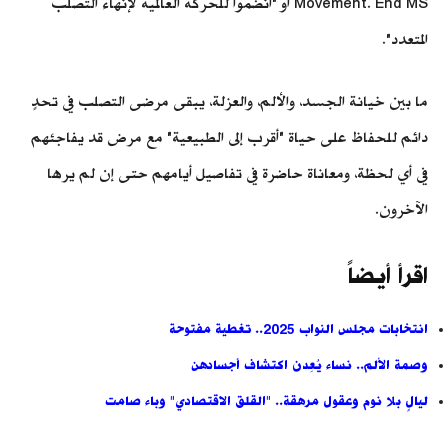
Movement. End MS أو "انضموا للحركة العالمية لإنهاء التصلب
المتعدد".
ما بين خيانة الجسد، والألم، والعزلة، يبقى مرضى التصلب في تحدٍ
دائم للحفاظ على حياة "أقرب إلى الطبيعية" مع مرض قد يفاجئهم
في أي لحظة، ومعاناة حاضرة في تفاصيل أيامهم حتى إن لم يرها
الآخرون.
اقرأ أيضاً
انتخابات مجلس النواب 2025.. تغطية مفتوحة
وصمة الألم.. نساء يُعِدن اكتشاف أجسادهن
ليالٍ بلا نوم وعقول مرهقة.. "القلق الاقتصادي" وباء صامت