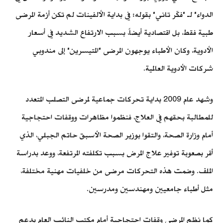
الدواء" لـ "فكّر تاني" بقوله: في بداية الألفينات لم تكن أزمة المرضى
طبية فقط، بل اقتصادية أيضاً، بسبب الارتفاع الشديد في أسعار
الأدوية، وكان الأطباء يوجهون المرضى "المتيسرين" إلى مندوبي
شركات الأدوية العالمية.
وشهد عام 2009 بداية تحركات جماعية لمرضى التصلب المتعدد
للمطالبة بحقهم في العلاج، فنظموا مظاهرات ووقفات احتجاجية
أمام وزارة الصحة، والتقوا بوزير الصحة الأسبق حاتم الجبلي، الذي
أقر بصعوبة توفير علاج المرض بسبب تكلفته المرتفعة، ووعد بدراسة
الملف. وضمت هذه التحركات مرضى من خلفيات مهنية مختلفة،
مثل أطباء جامعيين ومهندسين ومدرسين.
كما نظم المرضى وقفات احتجاجية أمام مكتب النائب العام بدعم