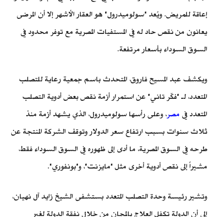
إعاقة للمريض. ويُعد "سولوميدرول" هو العقار الأشهر إلا أن المرضى
يعانون من نقص حاد له في المستفيات المصرية مع توفر محدود في
السوق السوداء بأسعار مرتفعة.
ويكشف عبد المسيح فاروق، المتحدث باسم جمعية رعاية للتصلب
المتعدد، لـ "فكّر تاني" عن استمرار أزمة نقص بعض أدوية التصلب
المتعدد في
مصر
، وعلى رأسها سولوميدرول، الذي يشهد أزمة منذ
ثلاث سنوات بسبب ارتفاع سعر الدولار وتوقف الشركة المنتجة عن
طرحه في السوق المصرية، ما أدى إلى ظهوره في السوق السوداء فقط،
مشيراً إلى نقص أدوية أخرى مثل "مايزنت"، و"بونفوري".
وتشير رئيسة وحدة التصلب المتعدد بستشفى الشيخ زايد آل نهيان،
إلى أن الدولة تكفل العلاج بالمجان من خلال نفقة الدولة لغير