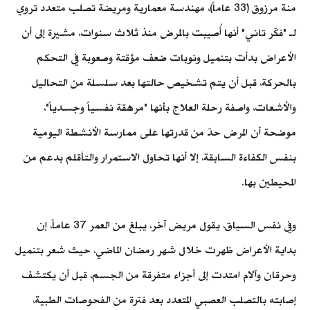
منة مرزوق (33 عاماً)، مهندسة معمارية ومريضة تصلب متعدد تروي
لـ "فكّر تاني" أنها أُصيبت بالمرض منذ ثلاث سنوات، مشيرة إلى أن
الأعراض بدأت بتنميل ونوبات ضعف مؤقتة وصعوبة في التحكم
بالحركة، قبل أن يتم تشخيص حالتها بعد سلسلة من التحاليل
والأشعات، واصفة رحلة العلاج بأنها "مرهقة نفسياً وجسدياً"،
موضحة أن المرض حدّ من قدرتها على ممارسة الأنشطة اليومية
بنفس الكفاءة السابقة، إلا أنها تحاول الاستمرار والتأقلم بدعم من
المحيطين بها.
وفي نفس السياق، يقول مريض آخر، يبلغ من العمر 37 عاماً، إن
بداية الأعراض ظهرت خلال شهر رمضان الماضي، حيث شعر بتنميل
وحرقان وآلام امتدت إلى أجزاء متفرقة من الجسم، قبل أن يكتشف
إصابته بالتصلب العصبي المتعدد بعد فترة من الفحوصات الطبية،