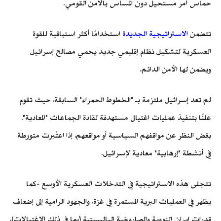
حماس أمر مستحيل دون المساس بالأمن القومي.
تتضمن
الاستراتيجية الجديدة
استخدامًا أكثر استباقية للقوة
العسكرية لتشكيل نظام إقليمي جديد يحمي مصالح إسرائيل
ويضمن لها الأمن الدائم.
لم تعد إسرائيل ملتزمة بـ "الخطوط الحمراء" السابقة، حيث تقوم
علنًا بتنفيذ عمليات اغتيال مستهدفة لقادة الجماعات "المعادية"،
بغض النظر عن مواقفهم السياسية أو مواقعهم، إذا اعتُبرت متورطة
في أنشطة "إرهابية" معادية لإسرائيل.
تتجلى هذه الاستراتيجية في التدخلات العسكرية الأوسع -كما
يظهر في العمليات البرية المستمرة في غزة، والجهود الرامية إلى إضعاف
قدرات إيران النووية والصاروخية الباليستية (بما في ذلك الاغتيالات)،