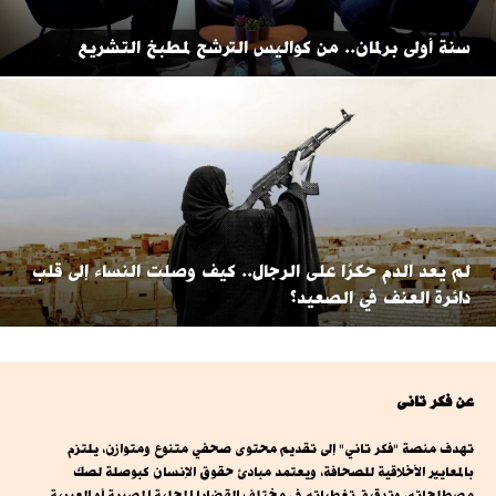
سنة أولى برلمان.. من كواليس الترشح لمطبخ التشريع
لم يعد الدم حكرًا على الرجال.. كيف وصلت النساء إلى قلب
دائرة العنف في الصعيد؟
عن فكر تانى
تهدف منصة "فكر تاني" إلى تقديم محتوى صحفي متنوع ومتوازن، يلتزم
بالمعايير الأخلاقية للصحافة، ويعتمد مبادئ حقوق الإنسان كبوصلة لصك
مصطلحاته، وتدقيق تغطياته في مختلف القضايا المحلية المصرية أو العربية