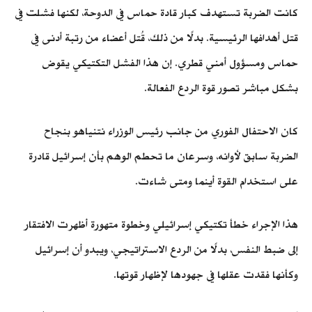
كانت الضربة تستهدف كبار قادة حماس في الدوحة، لكنها فشلت في
قتل أهدافها الرئيسية. بدلًا من ذلك، قُتل أعضاء من رتبة أدنى في
حماس ومسؤول أمني قطري. إن هذا الفشل التكتيكي يقوض
بشكل مباشر تصور قوة الردع الفعالة.
كان الاحتفال الفوري من جانب رئيس الوزراء نتنياهو بنجاح
الضربة سابق لأوانه، وسرعان ما تحطم الوهم بأن إسرائيل قادرة
على استخدام القوة أينما ومتى شاءت.
هذا الإجراء خطأ تكتيكي إسرائيلي وخطوة متهورة أظهرت الافتقار
إلى ضبط النفس، بدلًا من الردع الاستراتيجي، ويبدو أن إسرائيل
وكأنها فقدت عقلها في جهودها لإظهار قوتها.