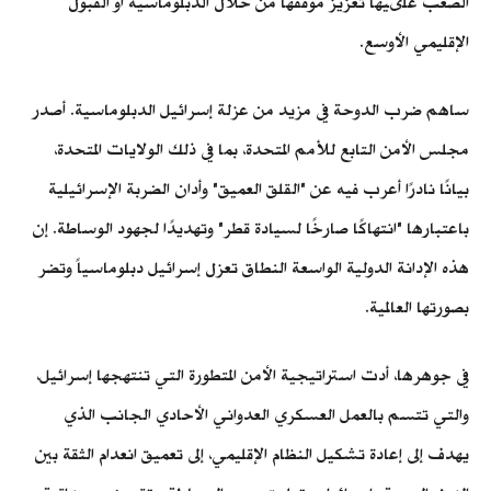
الصعب علىيها تعزيز موقفها من خلال الدبلوماسية أو القبول
الإقليمي الأوسع.
ساهم ضرب الدوحة في مزيد من عزلة إسرائيل الدبلوماسية. أصدر
مجلس الأمن التابع للأمم المتحدة، بما في ذلك الولايات المتحدة،
بيانًا نادرًا أعرب فيه عن "القلق العميق" وأدان الضربة الإسرائيلية
باعتبارها "انتهاكًا صارخًا لسيادة قطر" وتهديدًا لجهود الوساطة. إن
هذه الإدانة الدولية الواسعة النطاق تعزل إسرائيل دبلوماسياً وتضر
بصورتها العالمية.
في جوهرها، أدت استراتيجية الأمن المتطورة التي تنتهجها إسرائيل،
والتي تتسم بالعمل العسكري العدواني الأحادي الجانب الذي
يهدف إلى إعادة تشكيل النظام الإقليمي، إلى تعميق انعدام الثقة بين