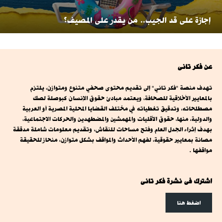
إجازة على قد الجيب.. من يقدر على المصيف؟
عن فكر تانى
تهدف منصة "فكر تاني" إلى تقديم محتوى صحفي متنوع ومتوازن، يلتزم
بالمعايير الأخلاقية للصحافة، ويعتمد مبادئ حقوق الإنسان كبوصلة لصك
مصطلحاته، وتدقيق تغطياته في مختلف القضايا المحلية المصرية أو العربية
والدولية، منها، حقوق الأقليات والمهمشين والمضطهدين والحركات الاجتماعية،
بهدف إثراء الجدل العام وفتح مساحات للنقاش، وتقديم معلومات شاملة مدققة
مصانة بمعايير حقوقية، لفهم الأحداث والمواقف بشكل متوازن، منحاز للحقيقة
مواقفها .
اشترك فى نشرة فكر تانى
اضغط هنا