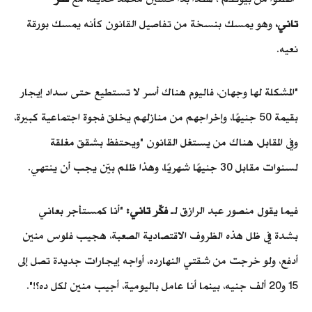
تاني،
وهو يمسك بنسخة من تفاصيل القانون كأنه يمسك بورقة
نعيه.
"المشكلة لها وجهان، فاليوم هناك أسر لا تستطيع حتى سداد إيجار
بقيمة 50 جنيهًا، وإخراجهم من منازلهم يخلق فجوة اجتماعية كبيرة،
وفي المقابل، هناك من يستغل القانون "ويحتفظ بشقق مغلقة
لسنوات مقابل 30 جنيهًا شهريًا، وهذا ظلم بيّن يجب أن ينتهي.
فيما يقول منصور عبد الرازق لـ
فكّر تاني:
"أنا كمستأجر بعاني
بشدة في ظل هذه الظروف الاقتصادية الصعبة، هجيب فلوس منين
أدفع، ولو خرجت من شقتي النهارده، أواجه إيجارات جديدة تصل إلى
15 و20 ألف جنيه، بينما أنا عامل باليومية، أجيب منين لكل ده؟!".