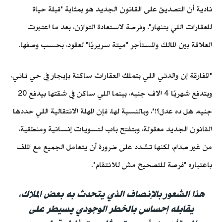
نادية أن التصديق على القانون الجديد هو بمثابة "قبلة حياة
للعقارات اللي بتنهار"، وفرصة لاستعادة التوازن، بعد ما اعتبرت
العلاقة بين المالك والمستأجر "ميتة سريريًا" لعقود، بحسب وصفها.
"المفارقة إن والدتي اللي بتملك العقارات ساكنة بإيجار في حي تاني،
وبتدفع شهريًا 4 آلاف جنيه، بينما اللي ساكن في شقتها بيدفع 20
جنيه، هل ده عدل؟!"، وبالنسبة لها، فإن المهلة الانتقالية اللي حددها
القانون الجديد
معقولة، وبتفتح باب لتسويات إنسانية ومنطقية،
من غير صدام، لكنها تشدد على ضرورة أن يتعامل الجميع مع الملف
باعتباره "فرصة للتصحيح مش للانتقام".
هذا الشعور بالإنصاف الذي يتحدث به بعض الملاك،
يقابله إحساس بالخطر الوجودي يسيطر على