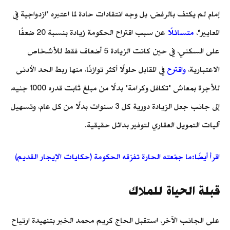
إمام لم يكتف بالرفض، بل وجه انتقادات حادة لما اعتبره "ازدواجية في
المعايير"،
متسائلًا
عن سبب اقتراح الحكومة زيادة بنسبة 20 ضعفًا
على السكني، في حين كانت الزيادة 5 أضعاف فقط للأشخاص
الاعتبارية،
واقترح
في المقابل حلولًا أكثر توازنًا، منها ربط الحد الأدنى
للأجرة بمعاش "تكافل وكرامة" بدلًا من مبلغ ثابت قدره 1000 جنيه،
إلى جانب جعل الزيادة دورية كل 3 سنوات بدلًا من كل عام، وتسهيل
آليات التمويل العقاري لتوفير بدائل حقيقية.
اقرأ أيضًا:ما جمّعته الحارة تفرّقه الحكومة (حكايات الإيجار القديم)
قبلة الحياة للملاك
على الجانب الآخر، استقبل الحاج كريم محمد الخبر بتنهيدة ارتياح