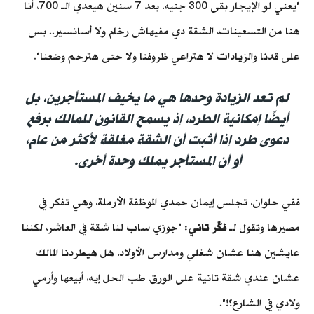
"يعني لو الإيجار بقى 300 جنيه، بعد 7 سنين هيعدي الـ 700، أنا
هنا من التسعينات، الشقة دي مفيهاش رخام ولا أسانسير.. بس
على قدنا والزيادات لا هتراعي ظروفنا ولا حتى هترحم وضعنا".
لم تعد الزيادة وحدها هي ما يخيف المستأجرين، بل
أيضًا إمكانية الطرد، إذ يسمح القانون للمالك برفع
دعوى طرد إذا أثبت أن الشقة مغلقة لأكثر من عام،
أو أن المستأجر يملك وحدة أخرى.
ففي حلوان، تجلس إيمان حمدي الموظفة الأرملة، وهي تفكر في
مصيرها وتقول لـ
فكّر تاني
: "جوزي ساب لنا شقة في العاشر، لكننا
عايشين هنا عشان شغلي ومدارس الأولاد، هل هيطردنا المالك
عشان عندي شقة تانية على الورق، طب الحل إيه، أبيعها وأرمي
ولادي في الشارع؟!".