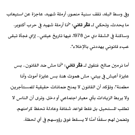
وفي وسط البلد، تقف سنية منصور، أرملة شهيد، عاجزة عن استيعاب
ما يحدث، وتحكي لـ
فكّر تاني
: "أنا أرملة شهيد في حرب أكتوبر،
وساكنة في الشقة دي من 1978، فيها تاريخ عيلتي.. إزاي فجأة تبقى
عبء قانوني يهددني بالإخلاء".
أما نرمين صالح، فتقول لـ
فكّر تاني
: "أنا مش ضد القانون.. بس
عايزة أعيش في بيتي، مش هموت هنا، بس عايزة أموت وأنا
مطمنة"، وتؤكد أن القانون لا يمنح ضمانات حقيقية للمستأجرين،
ولا يربط الزيادات بأي معيار اجتماعي أو دخل.
وترى أن الناس لا
تطلب المستحيل، بل فقط قواعد شفافة وعادلة تحفظ كرامتهم،
وتضمن لهم سقفًا آمنًا لا يسقط فوق رؤوسهم في أي لحظة.