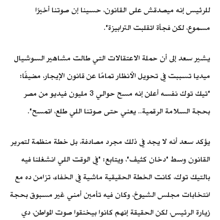
للرئيس إنه ميصدقش على القانون، حسينا إن صوتنا أخيرًا
مسموع، لكن فجأة اتقلبت الترابيزة".
يشير سعد إلى أن حملة الاعتقالات التي طالت مشاهير السوشيال
ميديا تسببت في تحويل الأنظار تمامًا عن قانون الإيجار، مضيفًا:
"تيك توك نفسه أعلن إنه مسح حوالي 3 مليون فيديو من مصر
بحجة السلامة الرقمية.. يعني حتى صوتنا اللي طلع، اتمسح".
يؤكد سعد أنه لا يجد في
ذلك مجرد مصادفة، بل خطة منظمة لتمرير
القانون وسط "دخان كثيف"، ويتابع: "في الوقت اللي انشغلنا فيه
بالتيك توك، كانت الخطة الحقيقية ماشية في الخفاء، تزامن ده مع
انتخابات مجلس الشيوخ، وكان فيه تأمين أمني غير مسبوق بحجة
زيارة الرئيس، لكن الحقيقة إنهم كانوا بيخنقوا صوت المواطن، دي