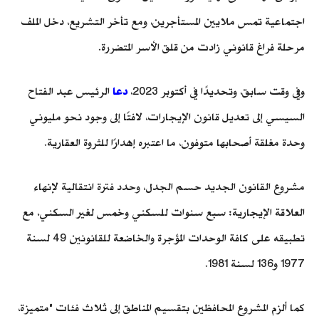
اجتماعية تمس ملايين المستأجرين، ومع تأخر التشريع، دخل الملف
مرحلة فراغ قانوني زادت من قلق الأسر المتضررة.
وفي وقت سابق، وتحديدًا في أكتوبر 2023،
دعا
الرئيس عبد الفتاح
السيسي إلى تعديل قانون الإيجارات، لافتًا إلى وجود نحو مليوني
وحدة مغلقة أصحابها متوفون، ما اعتبره إهدارًا للثروة العقارية.
مشروع
القانون الجديد
حسم الجدل، وحدد فترة انتقالية لإنهاء
العلاقة الإيجارية: سبع سنوات للسكني وخمس لغير السكني، مع
تطبيقه على كافة الوحدات المؤجرة والخاضعة للقانونين 49 لسنة
1977 و136 لسنة 1981.
كما ألزم المشروع المحافظين بتقسيم المناطق إلى ثلاث فئات "متميزة،