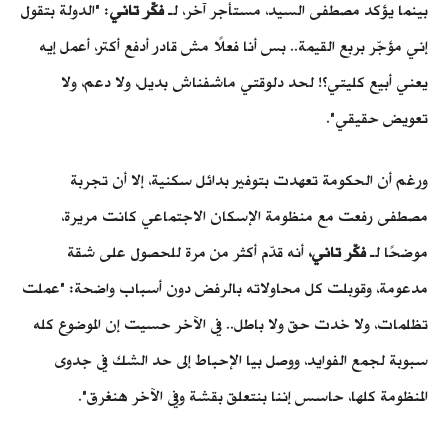
بينما يؤكد مصطفى السيد، مستأجر آخر، لـ
فكّر تاني
: "الدولة بتقول
إني مؤجّر بربع القيمة.. بس أنا فعلًا مش قادر أدفع أكتر، أعمل إيه
يعني أبيع كليتي؟! لحد دلوقتي ماشفناش بديل، ولا دعم، ولا
تعويض حقيقي".
ورغم أن الحكومة تعهدت بتوفير بدائل سكنية، إلا أن تجربة
مصطفى رفعت مع منظومة الإسكان الاجتماعي كانت مريرة،
موضحًا لـ
فكّر تاني،
أنه قدّم أكثر من مرة للحصول على شقة
مدعومة، وقوبلت كل محاولاته بالرفض دون أسباب واضحة: "عملت
تظلمات، ولا خدت حق ولا باطل.. في الآخر حسيت إن الموضوع كله
سبوبة لجمع الفوايد، و
وصل بيا الإحباط إلى حد الشك في جدوى
المنظومة كلها، حاسس إننا بنتعلق بقشة وفي الآخر هنغرق".