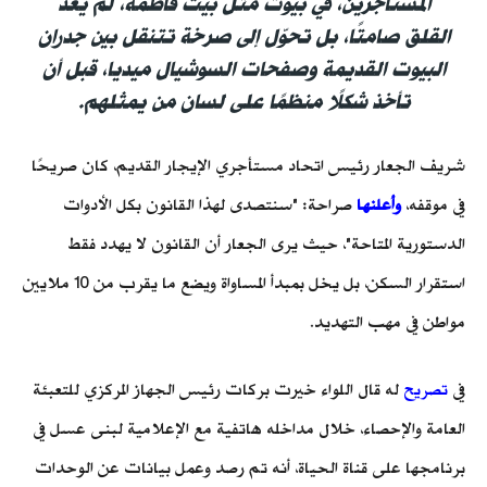
المستأجرين، في بيوت مثل بيت فاطمة، لم يعد
القلق صامتًا، بل تحوّل إلى صرخة تتنقل بين جدران
البيوت القديمة وصفحات السوشيال ميديا، قبل أن
تأخذ شكلًا منظمًا على لسان من يمثلهم.
شريف الجعار رئيس اتحاد مستأجري الإيجار القديم، كان صريحًا
في موقفه،
وأعلنها
صراحة: "سنتصدى لهذا القانون بكل الأدوات
الدستورية المتاحة"، حيث يرى الجعار أن القانون لا يهدد فقط
استقرار السكن، بل يخل بمبدأ المساواة ويضع ما يقرب من 10 ملايين
مواطن في مهب التهديد.
في
تصريح
له قال اللواء خيرت بركات رئيس الجهاز المركزي للتعبئة
العامة والإحصاء،
خلال مداخله هاتفية مع الإعلامية لبنى عسل في
برنامجها على قناة الحياة، أنه
تم رصد وعمل بيانات عن الوحدات