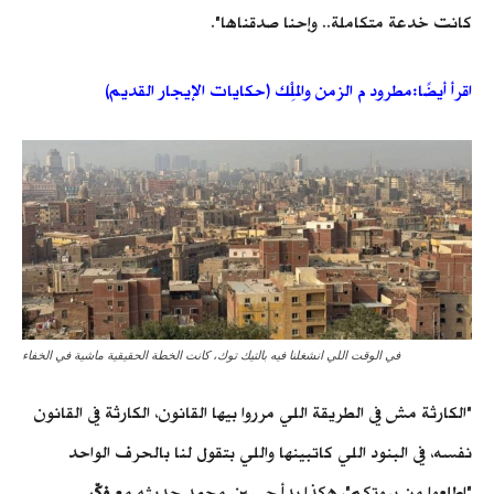
كانت خدعة متكاملة.. وإحنا صدقناها".
اقرأ أيضًا:مطرود م الزمن والمِلْك (حكايات الإيجار القديم)
في الوقت اللي انشغلنا فيه بالتيك توك، كانت الخطة الحقيقية ماشية في الخفاء
"الكارثة مش في الطريقة اللي مرروا بيها القانون، الكارثة في القانون
نفسه، في البنود اللي كاتبينها واللي بتقول لنا بالحرف الواحد
"اطلعوا من بيوتكم"، هكذا بدأ حسين محمد حديثه مع
فكّر