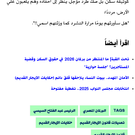
كوثيقة سكن، بل صك طرد مؤجل، ينظر إلى أحفاده وهم يلعبون علي
الأرض، مرددًا:
"هل سأورثهم يومًا مرارة التشرد كما ورّثتهم اسمي!!".
اقرأ أيضاً
تحت القبة| ما المنتظر من برلمان 2026 في حقوق السكن وقضية
المستأجرين؟ "جلسة حوارية"
الأمان المهدد.. بيوت النساء يلاحقها قلق دائم (حكايات الإيجار القديم)
انتخابات مجلس النواب 2025.. تغطية مفتوحة
TAGS
البرلمان المصري
الرئيس عبد الفتاح السيسي
تعديلات قانون الإيجار القديم
حكايات الإيجار القديم
قانون الإيجار القديم