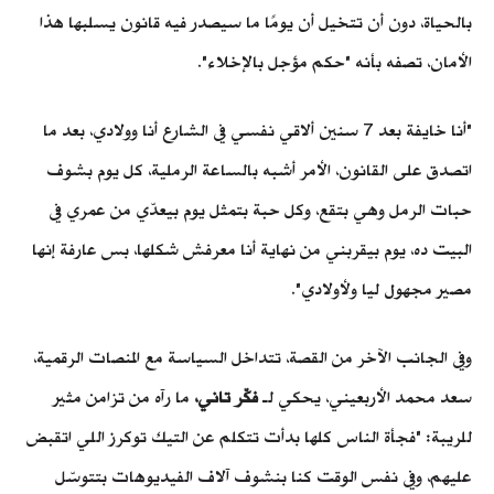
بالحياة، دون أن تتخيل أن يومًا ما سيصدر فيه قانون يسلبها هذا
الأمان، تصفه بأنه "حكم مؤجل بالإخلاء".
"أنا خايفة بعد 7 سنين ألاقي نفسي في الشارع أنا وولادي، بعد ما
اتصدق على
القانون
، الأمر أشبه بالساعة الرملية، كل يوم بشوف
حبات الرمل وهي بتقع، وكل حبة بتمثل يوم بيعدّي من عمري في
البيت ده، يوم بيقربني من نهاية أنا معرفش شكلها، بس عارفة إنها
مصير مجهول ليا ولأولادي".
و
في الجانب الآخر من القصة، تتداخل السياسة مع المنصات الرقمية،
سعد محمد الأربعيني، يحكي لـ
فكّر تاني،
ما رآه من تزامن مثير
للريبة:
"فجأة الناس كلها بدأت تتكلم عن التيك توكرز اللي اتقبض
عليهم، وفي نفس الوقت كنا بنشوف آلاف الفيديوهات بتتوسّل