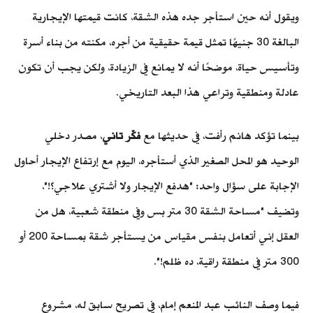
ويقول أنه حين استأجر جده هذه الشقة، كانت قيمتها الإيجارية
البالغة 30 جنيهًا تمثل قيمة حقيقية من أجره، مكنته من بناء أسرة
وتأسيس حياة، موضحًا أنه
لا يمانع في الزيادة، ولكن يجب أن تكون
عادلة ومنطقية وتراعي هذا البعد التاريخي.
بينما تؤكد هانم رأفت، في حديثها مع
فكّر تاني
، مصدر دخلي
الوحيد هو المحل الصغير الذي أستأجره، اليوم مع إرتفاع الإيجار أحاول
الإجابة على سؤال واحد: "هدفع الإيجار ولا أشتري علاجي؟!"،
وتضيف "مساحة الشقة 30 متر بس وفي منطقة شعبية، هل من
العقل إني أتعامل بنفس مقياس من يستأجر شقة بمساحة 200 أو
300 متر في منطقة راقية، ده ظلم!".
فيما
وصف
النائب عبد المنعم إمام، في تصريح سابق له، مشروع