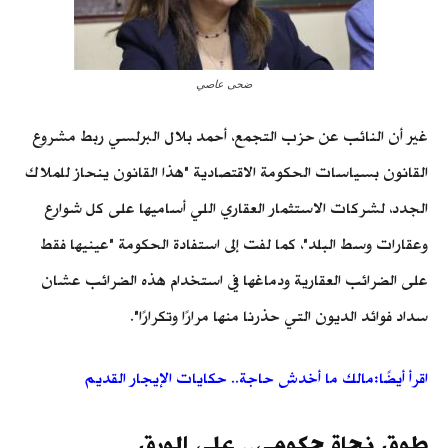
ضحى عاصي
غير أن
النائب
عن حزب التجمع، أحمد بلال البرلسي ربط مشروع
القانون بسياسات الحكومة الاقتصادية "هذا القانون ينحاز للملاك
الجدد، لشركات الاستثمار العقاري اللي أساميها على كل شوارع
وعقارات وسط البلد"، كما لفت إلى استفادة
الحكومة
"عينيها فقط
على الضرائب العقارية ودماغها في استخدام هذه الضرائب عشان
سداد فوائد الديون التي حذرنا منها مرارًا وتكرارًا".
اقرأ أيضًا:مالك ما أخدش حاجة.. حكايات الإيجار القديم
طوق نجاة حكومي.. على الورق