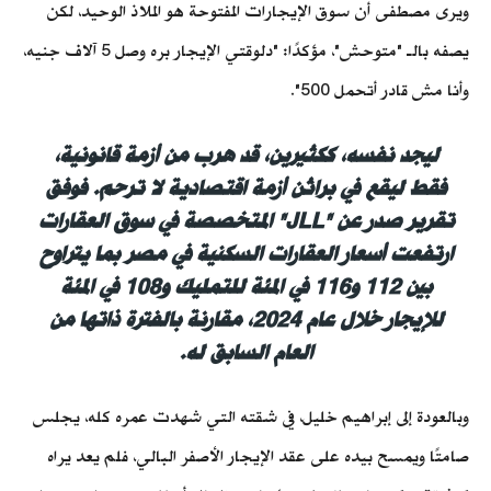
ويرى مصطفى أن سوق الإيجارات المفتوحة هو الملاذ الوحيد، لكن
يصفه بالـ
"متوحش"، مؤكدًا: "دلوقتي الإيجار بره وصل 5 آلاف جنيه،
وأنا مش قادر أتحمل 500".
ليجد نفسه، ككثيرين، قد هرب من أزمة قانونية،
فقط ليقع في براثن أزمة اقتصادية لا ترحم. فوفق
تقرير صدر عن "JLL" المتخصصة في سوق العقارات
ارتفعت أسعار العقارات السكنية في مصر بما يتراوح
بين 112 و116 في المئة للتمليك و108 في المئة
للإيجار خلال عام 2024، مقارنة بالفترة ذاتها من
العام السابق له.
وبالعودة إلى إبراهيم خليل، في شقته التي شهدت عمره كله، يجلس
صامتًا ويمسح بيده على عقد الإيجار الأصفر البالي، فلم يعد يراه