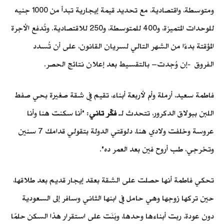
ومتوسطة، واقتصادية، مع تحديد قيمة إيجارية تبدأ من 1000 جنيه
للوحدات المتميزة، و400 للمتوسطة، و250 للاقتصادية. وتُدفع الأجرة
المؤقتة بدءًا من الشهر التالي لسريان القانون، على أن تُسدد
الفروق -إن وُجدت– بالتقسيط بعد إعلان نتائج الحصر.
فاطمة سعيد، أرملة وأم لأربعة أبناء، تقيم في شقة صغيرة بحي صفط
اللبن ببولاق الدكرور، تتحدث لـ
فكّر تاني
: "أنا سكنت هنا وأنا
عروسة وخلفت ولادي هنا، دلوقتي الدولة بتقولي قدامك 7 سنين
وتخرجي، طب أروح فين بعد العمر ده".
تحكي فاطمة أنها حصلت على الشقة بعقد إيجار قديم بعد طلاقها،
حين تركها زوجها وهي حامل في ابنها الثاني وسافر إلى السعودية
دون عودة، ربت أبناءها وحدها، وبَنَت على استقرار هذا السكن حلمًا