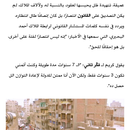
عميقة، تنهيدة ظل يحبسها لعقود، بالنسبة له، ولآلاف الملاك، لم
يكن التصديق على
القانون
انتصارًا، بل كان إنصافًا طال انتظاره،
ويردد في نفسه كلمات المستشار القانوني لرابطة الملاك أحمد
البحيري، التي سمعها في الأخبار: "إنه ليس انتصارًا لفئة على أخرى،
بل هو إحقاقًا للحق".
يقول كريم لـ
فكّر تاني
: "الـ 7 سنوات مدة طويلة وكنت أتمني
تكون 3 سنوات فقط، ولكن الآن أنا ممتن للدولة لإعادة التوازن الل
حصل ده".