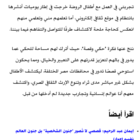
تجربتي في العمل مع أطفال الروضة خرجت في إطار يوميات أنشرها
بانتظام في موقع ثقافي إلكتروني، أما تعلمهم مني وتعلمي منهم
انعكس كحاجة ملحة لاكتشاف طرقًا للتواصل والتفاهم فيما بيننا.
نتج عنها فكرة "حكي وقصة"، حيث أترك لهم مساحة للحكي عما
يدور في بالهم لتعزيز قدرتهم على التعبير والخيال، ومما يحكون
استوحي قصصًا تدور في محافظات مصر المختلفة، ليكتشف الأطفال
بشكل غير مباشر مدى ثراء وتنوع الإرث الثقافي المصري، واكتشف
معهم أنا عوالم إنسانية وتجارب جديدة لم أدخلها من قبل.
اقرأ أيضاً
إيمان عبد الرحيم: قصصي لا تُصور "جنون الشخصية" بل جنون العالم
نفسه (حوار)