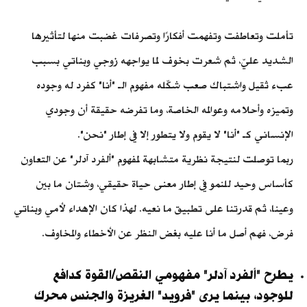
تأملت وتعاطفت وتفهمت أفكارًا وتصرفات غضبت منها لتأثيرها
الشديد عليّ، ثم شعرت بخوف لما يواجهه زوجي وبناتي بسبب
عبء ثقيل واشتباك صعب شكّله مفهوم الـ "أنا" كفرد له وجوده
وتميزه وأحلامه وعوالمه الخاصة، وما تفرضه حقيقة أن وجودي
الإنساني كـ "أنا" لا يقوم ولا يتطور إلا في إطار "نحن".
ربما توصلت لنتيجة نظرية متشابهة لمفهوم "ألفرد آدلر" عن التعاون
كأساس وحيد للنمو في إطار معنى حياة حقيقي، وشتان ما بين
وعينا، ثم قدرتنا على تطبيق ما نعيه. لهذا كان الإهداء لأمي وبناتي
فرض، فهم أصل ما أنا عليه بغض النظر عن الأخطاء والمخاوف.
يطرح "ألفرد آدلر" مفهومي النقص/القوة كدافع
للوجود، بينما يرى "فرويد" الغريزة والجنس محرك