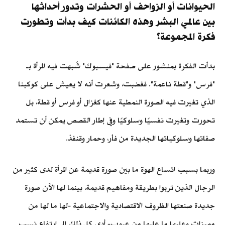
الحيوانات أو الزواحف أو الحشرات وتدور أحداثها
بين عالمي البشر وهذه الكائنات كيف بدأت وتطورت
فكرة المجموعة؟
بدأت الفكرة بمنشور على صفحة "فيسبوك" شُبهت فيه المرأة بـ
"فرس" و"قطة ناعمة". فغضبت، وشعرت أنه لا يعيش على كوكبنا
الذي تغيرت فيه الصورة النمطية عنها كغزال أو فرس أو قطة، بل
تحورت وتغيرت نفسيًا وسلوكيًا وفي إطار القصص يمكن أن تستمد
صفاتها وسلوكياتها الجديدة من فأر، وحمار وقنفذ.
وربما بسبب اتساع الهوة ما بين صورة قديمة عن المرأة لدى كثير من
الرجال الذين تربوا بطريقة ومفاهيم قديمة، بينما لها الآن صورة
جديدة صنعتها الظروف الاقتصادية والاجتماعية -لها ما لها من
مميزات وعليها ما عليها من عيوب- أدى كل ذلك إلى ارتفاع نسب