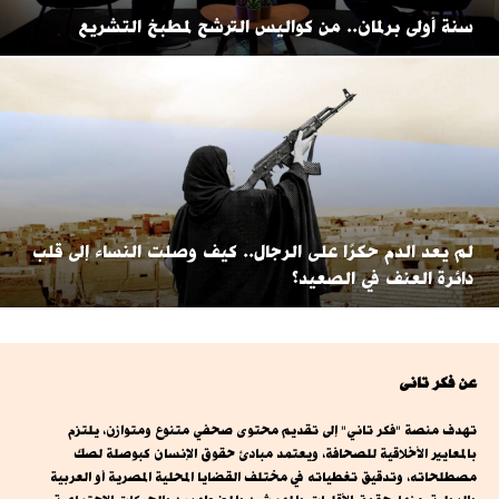
سنة أولى برلمان.. من كواليس الترشح لمطبخ التشريع
لم يعد الدم حكرًا على الرجال.. كيف وصلت النساء إلى قلب
دائرة العنف في الصعيد؟
عن فكر تانى
تهدف منصة "فكر تاني" إلى تقديم محتوى صحفي متنوع ومتوازن، يلتزم
بالمعايير الأخلاقية للصحافة، ويعتمد مبادئ حقوق الإنسان كبوصلة لصك
مصطلحاته، وتدقيق تغطياته في مختلف القضايا المحلية المصرية أو العربية