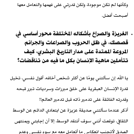
وكأنها لم تكن موجودة، ولكن قدرتي على فهمها والتعامل معها
أصبحت أفضل.
الغريزة والصراع بأشكاله المختلفة محور أساسي في
قصصك، في ظل الحروب والصراعات والجرائم
المروعة الممتدة على مدار التاريخ البشري، كيف
تتأملين ماهية الإنسان بكل ما فيه من تناقضات؟
يا الله، إن سألتني يومًا عن أكثر شخص أخافه، أقول نفسي، تخيل
قدرة الإنسان العبقرية على خلق مبررات وسرديات تبرر قبحه
وقدرته الفائقة على تدمير ذاته قبل تدمير العالم!!
أذكر عندما سألتني صديقة عزيزة عن ابتعادي الدائم عن الوسط
الثقافي، توقعت أنني سوف أنتقد الوسط، إلا أن إجابتي وبمنتهى
الصدق لأتجنب انعكاس ما أتعامل معه مع سوء نفسي وعدم