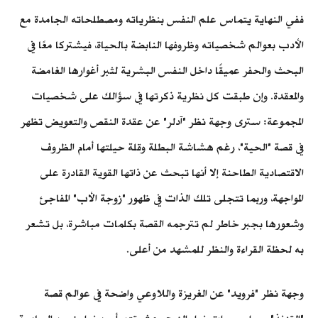
ففي النهاية يتماس علم النفس بنظرياته ومصطلحاته الجامدة مع
الأدب بعوالم شخصياته وظروفها النابضة بالحياة، فيشتركا معًا في
البحث والحفر عميقًا داخل النفس البشرية لثبر أغوارها الغامضة
والمعقدة. وإن طبقت كل نظرية ذكرتها في سؤالك على شخصيات
المجموعة: سترى وجهة نظر "آدلر" عن عقدة النقص والتعويض تظهر
في قصة "الحية"، رغم هشاشة البطلة وقلة حيلتها أمام الظروف
الاقتصادية الطاحنة إلا أنها تبحث عن ذاتها القوية القادرة على
المواجهة، وربما تتجلى تلك الذات في ظهور "زوجة الأب" المفاجئ
وشعورها بجبر خاطر لم تترجمه القصة بكلمات مباشرة، بل تشعر
به لحظة القراءة والنظر للمشهد من أعلى.
وجهة نظر "فرويد" عن الغريزة واللاوعي واضحة في عوالم قصة