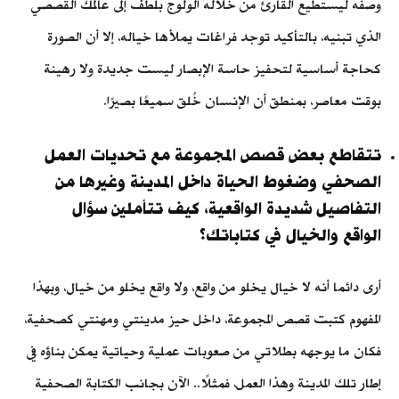
وصفه ليستطيع القارئ من خلاله الولوج بلطف إلى عالمك القصصي
الذي تبنيه، بالتأكيد توجد فراغات يملأها خياله، إلا أن الصورة
كحاجة أساسية لتحفيز حاسة الإبصار ليست جديدة ولا رهينة
بوقت معاصر، بمنطق أن الإنسان خُلق سميعًا بصيرًا.
تتقاطع بعض قصص المجموعة مع تحديات العمل
الصحفي وضغوط الحياة داخل المدينة وغيرها من
التفاصيل شديدة الواقعية، كيف تتأملين سؤال
الواقع والخيال في كتاباتك؟
أرى دائما أنه لا خيال يخلو من واقع، ولا واقع يخلو من خيال، وبهذا
المفهوم كتبت قصص المجموعة، داخل حيز مدينتي ومهنتي كصحفية،
فكان ما يوجهه بطلاتي من صعوبات عملية وحياتية يمكن بناؤه في
إطار تلك المدينة وهذا العمل، فمثلًا.. الآن بجانب الكتابة الصحفية