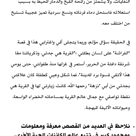
النفايات، ولا يشمئز من رائحة القبح والدمار المحيط به بسبب
استعلائه فاستحل دماء قرنائه ونسج سردية تميز عجيبة تستبح
من اختلف معه.
في الحقيقة سؤال مؤلم، وربما يتجلى ألمي واغترابي هذا في قصة
"الفراشة" على لسان بطلتي :"القرية هي جدتي، وذكرياتنا معًا
شرنقة دافئة من الحرير، أستمر في غزلها منذ طفولتي، حتى يومي
هذا لأتقي قسوة برد المدينة"، فما شكل وعيي كطفلة كان علاقتي
بجدتي من أبي "نزهة" رحمها الله، كانت زيارتي لها في القرية هي
نقطة تواصلي مع جمال عالم القرية بمساحاته الخضراء الواسعة،
وحيواناته الأليفة المبهجة.
نلاحظ في العديد من القصص معرفة ومعلومات
ومجهود كبير في تتبع عالم الكائنات الحية الأخرى،