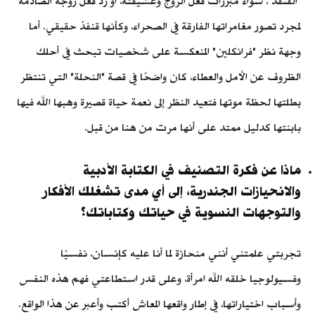
"القنفذ"، سواء مبررات فعل الزوج وعشيقته، أو رد فعل زوجه الصادمة
لمجرد تصور مغامراتها الفارقة في الصحراء، وكأنها قنفذ حقيقي. أما
وجهة نظر "فرانكلين" المنعكسة على شخصيات تبحث في أحلك
الظروف عن الأمل والعطاء، كان واضحًا في قصة "النحلة" التي تنتظر
بطلتها لحظة موتها فتعيد النظر إلى نعمة حياة قصيرة وهبها الله فيها
بابنتها كدليل ممتد على أنها مرت من هنا من قبل.
ماذا عن فكرة التصنيف في الكتابة الأدبية
والانحيازات الجندرية، إلى أي مدى تشغلك الأفكار
والتوجهات النسوية في حياتك وكتاباتك؟
تجربتي علمتني أنني منحازة لما أنا عليه كإنسان، نفسيًا
وفسيولوجيا خلقه الله امرأة، وعلى قدر استطاعتي فهم هذه النفس
وأسباب اختياراتها، في إطار واقعها المعاش أكتب وأعبر عن هذا الواقع.