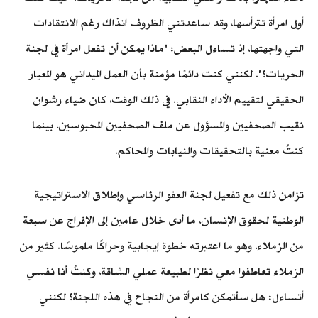
أول امرأة تترأسها، وقد ساعدتني الظروف آنذاك رغم الانتقادات
التي واجهتها، إذ تساءل البعض: "ماذا يمكن أن تفعل امرأة في لجنة
الحريات؟". لكنني كنت دائمًا مؤمنة بأن العمل الميداني هو المعيار
الحقيقي لتقييم الأداء النقابي. في ذلك الوقت، كان ضياء رشوان
نقيب الصحفيين والمسؤول عن ملف الصحفيين المحبوسين، بينما
كنتُ معنية بالتحقيقات والنيابات والمحاكم.
تزامن ذلك مع تفعيل لجنة العفو الرئاسي وإطلاق الاستراتيجية
الوطنية لحقوق الإنسان، ما أدى خلال عامين إلى الإفراج عن سبعة
من الزملاء، وهو ما اعتبرته خطوة إيجابية وحراكًا ملموسًا. كثير من
الزملاء تعاطفوا معي نظرًا لطبيعة عملي الشاقة، وكنتُ أنا نفسي
أتساءل: هل سأتمكن كامرأة من النجاح في هذه اللجنة؟ لكنني