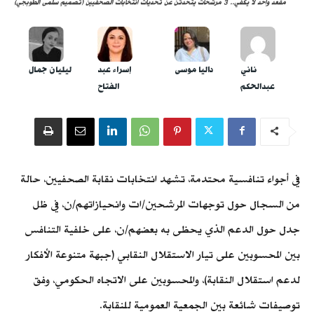
مقعد واحد لا يكفي.. 3 مرشحات يتحدثن عن تحديات انتخابات الصحفيين (تصميم سلمى الطوبجي)
ناني
داليا موسى
إسراء عبد
ليليان جمال
عبدالحكم
الفتاح
في أجواء تنافسية محتدمة، تشهد انتخابات نقابة الصحفيين، حالة
من السجال حول توجهات المرشحين/ات وانحيازاتهم/ن، في ظل
جدل حول الدعم الذي يحظى به بعضهم/ن، على خلفية التنافس
بين المحسوبين على تيار الاستقلال النقابي (جبهة متنوعة الأفكار
لدعم استقلال النقابة)، والمحسوبين على الاتجاه الحكومي، وفق
توصيفات شائعة بين الجمعية العمومية للنقابة.