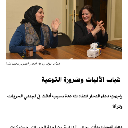
إيمان عوف ودعاء النجار (تصوير محمد ليل)
غياب الآليات وضرورة التوعية
واجهتِ دعاء النجار انتقادات عدة بسبب أدائك في لجنتي الحريات
والمرأة؟
دعاء النجار:
بدأت رحلتي النقابية من لجنة الحريات، حيث كنت