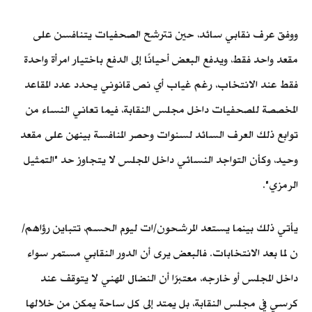
ووفق عرف نقابي سائد، حين تترشح الصحفيات يتنافسن على
مقعد واحد فقط، ويدفع البعض أحيانًا إلى الدفع باختيار امرأة واحدة
فقط عند الانتخاب، رغم غياب أي نص قانوني يحدد عدد المقاعد
المخصصة للصحفيات داخل مجلس النقابة، فيما تعاني النساء من
توابع ذلك العرف السائد لسنوات وحصر المنافسة بينهن على مقعد
وحيد، وكأن التواجد النسائي داخل المجلس لا يتجاوز حد "التمثيل
الرمزي".
يأتي ذلك بينما يستعد المرشحون/ات ليوم الحسم، تتباين رؤاهم/
ن لما بعد الانتخابات. فالبعض يرى أن الدور النقابي مستمر سواء
داخل المجلس أو خارجه، معتبرًا أن النضال المهني لا يتوقف عند
كرسي في مجلس النقابة، بل يمتد إلى كل ساحة يمكن من خلالها