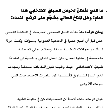
ما الذي دفعكنّ لخوض السباق الانتخابي هذا
العام؟ وهل المناخ الحالي يشجّع على ترشح النساء؟
إيمان عوف:
منذ بدأت العمل الصحفي، انخرطت في النشاط النقابي
حتى قبل أن أصبح عضوة في الجمعية العمومية بسنوات، وكنت جزءًا
فاعلًا من حملات انتخابية عديدة. وبحكم عملي كصحفية
متخصصة في قضايا العمال، كان العمل النقابي بالنسبة لي امتدادًا
طبيعيًا لاهتماماتي. حيث واكبتُ ظهور النقابات المستقلة وشهدت
الدور البارز للنساء في تأسيسها، كما عاصرت الاحتجاجات التي
سبقت 25 يناير.
طوال الوقت، كنت ألاحظ أن الصحفيات كن في طليعة المشهد
النقابي، يقدن المعارك الكبرى ويدافعن عن قضايا المهنة، لكن المفارقة