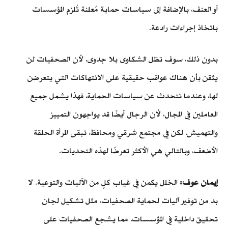
أو العنف، بالإضافة إلى سياسات حماية مُعلنة تُلزم المؤسسات
باتخاذ إجراءات رادعة.
بدون ذلك، سوف تظل الشكاوى بلا جدوى، لأن الصحفيات لن
يثقن بأن هناك عواقب حقيقية على الانتهاكات التي يتعرضن
لها،
وعندما نتحدث عن سياسات الحماية، فهذا يشمل جميع
العاملين في المجال، لأن الرجال أيضًا قد يواجهون التمييز
والتهميش،
لكن في مجتمع شرقي ومحافظ، تبقى المرأة الحلقة
الأضعف، وبالتالي هي الأكثر تعرضًا لهذه التحديات.
إيمان عوف:
الخلل يكمن في غياب كلٍ من الآليات والتوعية. لا
بد من توفير آليات لحماية الصحفيات، مثل تشكيل لجان
تحقيق داخلية في المؤسسات، مما يشجع الصحفيات على