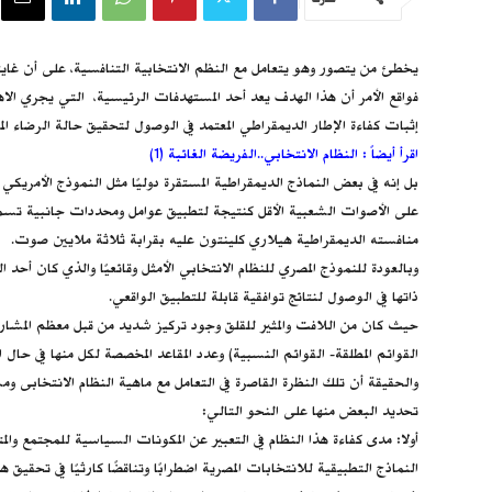
يخطئ من يتصور وهو يتعامل مع النظم الانتخابية التنافسية، على أن غايته
فواقع الأمر أن هذا الهدف يعد أحد المستهدفات الرئيسية، التي يجري الاهت
إثبات كفاءة الإطار الديمقراطي المعتمد في الوصول لتحقيق حالة الرضاء ال
اقرأ أيضاً : النظام الانتخابي..الفريضة الغائبة (1)
بل إنه في بعض النماذج الديمقراطية المستقرة دوليًا مثل النموذج الأمريك
على الأصوات الشعبية الأقل كنتيجة لتطبيق عوامل ومحددات جانبية تسمح بالوصول لتلك النتي
منافسته الديمقراطية هيلاري كلينتون عليه بقرابة ثلاثة ملايين صوت.
وبالعودة للنموذج المصري للنظام الانتخابي الأمثل وقائعيًا والذي كان أحد
ذاتها في الوصول لنتائج توافقية قابلة للتطبيق الواقعي.
حيث كان من اللافت والمثير للقلق وجود تركيز شديد من قبل معظم المشار
القوائم المطلقة- القوائم النسبية) وعدد المقاعد المخصصة لكل منها في حال ا
والحقيقة أن تلك النظرة القاصرة في التعامل مع ماهية النظام الانتخابى و
تحديد البعض منها على النحو التالي: