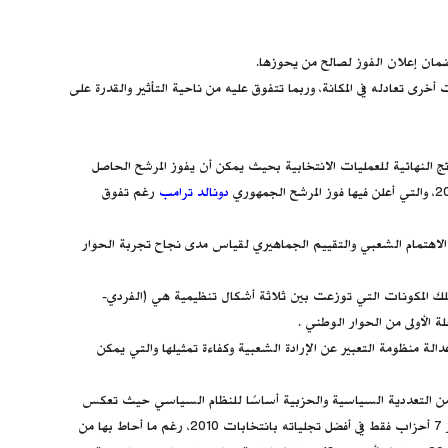
ضمان إعلان الفوز لصالح من يحوزها.
رى تعادله في المكانة، وربما تتفوق عليه من ناحية التأثير والقدرة على
ئج النهائية للعمليات الانتخابية بحيث يمكن أن يفوز المرشح الحاصل
دونالد ترامب
رغم تفوق
لاهتمام الشعبي والتقييم الجماهيري لقياس مدى نجاح تجربة الحوار
تلك المكونات التي توزعت بين ثلاثة أشكال تنظيمية هي (الفردي-
لة الأولى من الحوار الوطني .
الة منظومة التعبير عن الإرادة الشعبية وكفاءة تمثيلها والتي يمكن
لمجتمع والمتمثلة في صورة أحزاب أو حركات تطبيقا لنص المادة رقم (5) من الدستور والتي جعلت من التعددية السياسية والحزبية أساسًا للنظام السياسي حيث تعكس
النماذج التطبيقية للانتخابات المصرية اضطرابًا وتناقضًا كارثيًا في تحقيق هذا الهدف بداية من تقلص التمثيل الحزبي في ظل تطبيق النظام الفردي لعدد لم يتجاوز 7 أحزاب فقط في أفضل تجلياته بانتخابات 2010، رغم ما أحاط بها من