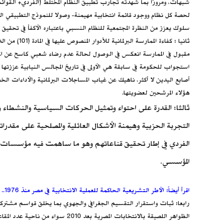
سلوك يعزز من النظرة المجتمعية للنظام النسبي باعتباره الأكفأ في تحقيق 
مقبول في الممارسة انعكس في الوصول لحالة عدم رضاء شعبي كاسح عن المج
استجواب للحكومة في سابقة هي الأولى في تاريخ المجالس النيابية عززتها
أصابع اليدين لا أكثر، ناهيك عن غياب المساجلات البرلمانية والأداءات 
هؤلاء المرشحين لعضويتها.
ثالثا: القدرة على احتواء وتمثيل الحركات السياسية والنشطاء و
التجربة الحزبية وهيمنة الأشكال العائلية والمصلحية على مقدراته
الفردي في إطار تحقيق قناعاتهم وهو ما ساهمت فيه مؤسسات الع
المؤسسي.
اقرأ أيضاً: الأطر التشريعية الحاكمة للعملية الانتخابية في مصر منذ 1976.. ورقة بحثية جديدة
رابعا: ثبات واستقرار التقسيم الجغرافي والجهوي بما يخلق قواسم مشتركة ب
الظواهر اللصيقة بالانتخابات ال