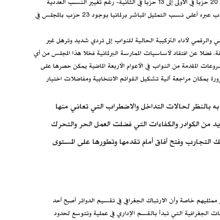
شبهات، ومرورًا بما شهدته تجارب تطبيق النظام المختلط (الفردي+ القوائم المطلقة) الذي طبق في انتخابات (2015 - 2020) تفاوتًا في تمثيل القوى السياسية من 20 حزبا في الأولى إلى 13 حزبا في الثانية- رغم تغيير النسب العددية
لحصة كل نظام ووجود قائمة انتخابية مهيمنة- وصولا للنموذج التطبيقي الثالث (الفردي + القوائم النسبية) والذي طبق في انتخابات 2011 والذي تحققت للأحزاب عبره أعلى نسب التمثيل المباشر برلمانيا بوجود 23 حزب بالمجلس في
 يؤديها المجلس- عبر نوابه- حيث يشير التحليل الفني والرقمي لأداء التركيبة الحالية للنواب إلى تردي شديد وترهل غير
فضلا عن افتقاد لأساسيات الممارسة البرلمانية فخلا هذا المجلس من أي
وعات المقدمة من النواب في الأعوام الأربعة الماضية يمكن حصرها على
ورة بمكان مراجعة آلية تشكيل القوائم الانتخابية ومفاضلات اختيار
 به بالنظر لحالات التداخل والاضطراب التي تعاني منها
عديد من الكوادر والكفاءات التي فضلت العمل الحر والتحرك
 التجارب وفتح آفاق أمام تقدمها وتطورها على المستوى
 ممثليهم خاصة وأن الارتباك الجغرافي في تقسيم الدوائر أصبح أحد
أو من حيث المكونات الجغرافية التي تبدأ بالقسم الإداري في عملية وتتوسع لحدود