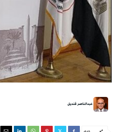
عبدالناصر قنديل
شارك