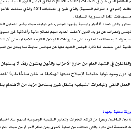
مستهدفات المادة الدستورية السابقة .
ثانيا : كفاءة الممارسة البرلمانية للأدوار المنصوص عليها في المادة (101) من الدستور والتي تحدد 5 أدوار رئيسية
لس وانصراف عن نوابه، الذين لاحقت العديد منهم فضائح مالية وأخلاقية غير مسبوقة، 
 سيطرة- شبه مطلقة- للحكومة على مشروعات القوانين المقترحة للإصدار، حتى أن المشر
الخطابية التي حفظت لنا ذاكرة المجلس العديد منها عن مجالس سابقة بما يجعل من الضر
الفاعلين في المشهد العام من خارج الأحزاب والذين يمثلون رقمًا لا يستهان
ا دون وجود نوايا حقيقية لإصلاح بنيتها الهيكيلة ما خلق مناخًا طاردًا لل
مل المدني والمبادرات الشبابية بشكل كبير يستحق مزيد من الاهتمام بتلك
ين الناخبين ويعزز من تراكم الخبرات والمعايير التقيمية الموضوعية لديهم عند اختيار
مصرية بعد 2010 سواء من ناحية عدد المقاعد المخصصة لكل دائرة والتي تختلف من عملية لأخرى ومن نظام لآخر 