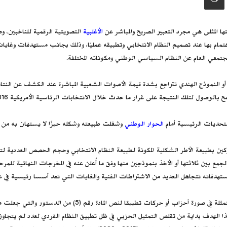
ا المثلى هي مجرد التعبير الصريح والمباشر عن
الأغلبية
التصويتية الرقمية للناخبين، و
مام بها عند تصميم النظام الانتخابي وتطبيقه عمليًا، وذلك بجانب مستهدفات وغايات أخ
مجتمعي العام عن النظام السياسي الوطني ومكوناته المختلفة.
ي أو النموذج الهندي تتراجع بشدة قيمة الأصوات الشعبية المباشرة عند الكشف عن النتا
جة على غرار ما حدث خلال الانتخابات الرئاسية الأمريكية 2016، والتي أعلن فيها فوز المرشح الجمهوري
 التحديات الرئيسية أمام
الحوار الوطني
وشغلت طبيعته وشكله حيزًا لا يستهان به من ا
كين بطبيعة الأطر الشكلية المكونة لطبيعة النظام الانتخابي وحجم الحصص العددية ل
لجمع بين ثلاثتها أو الأخذ بنموذجين منها وفق ما أُعلن عنه في المخرجات النهائية للمرح
مستهدفاته تتجاهل العديد من الاشتراطات الفنية والغايات التي تعد أسسا رئيسية في عد
أولا: مدى كفاءة هذا النظام في التعبير عن المكونات السياسية ل