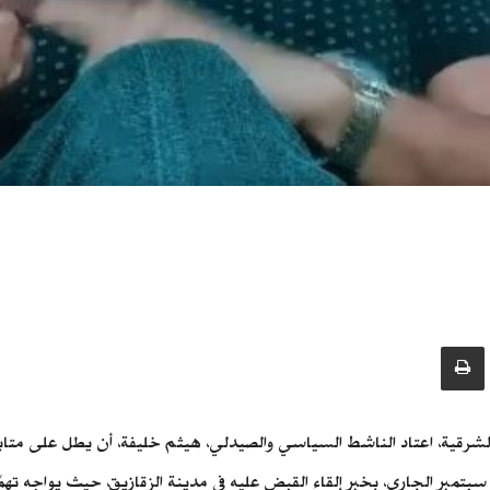
رقية، اعتاد الناشط السياسي والصيدلي، هيثم خليفة، أن يطل على متابعيه 
لسياسية والاقتصادية، قبل أن تنقطع فيديوهاته يوم الأربعاء 13 سبتمبر الجاري، بخبر إلقاء القبض عليه في مد