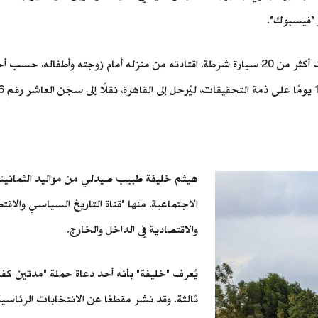
 "فيسبوك".
وقد ألقي القبض على "خليفة" بمساعدة قوة أمنية كبيرة، تضمنت أكثر من 20 سيارة شرطة، اقتادته 
هيثم خليفة طبيب صيدلي من مواليد الثمانيني
الاجتماعية، منها "قناة التاريخ السياسي والاق
والاقتصادية في الداخل والخارج.
يُعرف "خليفة" بأنه أحد دعاة حملة "مدتين كف
ثالثة. وقد نشر مقطعًا عن الانتخابات الرئاس