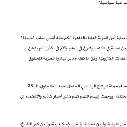
"مسرحية سياسية".
بة أمن الدولة العليا بالقاهرة إلكترونيًا، أمس، طلب "خليفة"
ن إصابة في الكتف وشرخ في القدم وآلام في الأذن، لم يتضح
قدت إلكترونيًا، وفق ما نقله مدير المبادرة المصرية للحقوق
كما كشف "بهجت" عن أن "خليفة" أدرج بين أعضاء حملة المرشح الرئاسي المحتمل أحمد الطنطاوي، الـ 35
 القبض عليهم في 13 محافظة مختلفة، ووجهت إليهم التهم تهم نشر أخبار كاذبة والانضمام إلى
وهي القائمة التي ضمت: 5 متطوعين من الغربية، و5 من المنيا، و4 من القاهرة، و3 من الجيزة، و3 من قنا، و3 من سوهاج، و3 من الدقهلية، و3 من المنوفية، و1 من دمياط، و1 من الإسكندرية، و1 من كفر الشيخ،