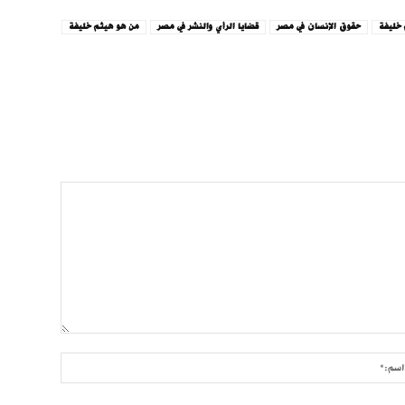
خليفة
حقوق الإنسان في مصر
قضايا الرأي والنشر في مصر
من هو هيثم خليفة
اسم:*
وني:*