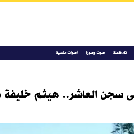
تاء فاعلة
صوت وصورة
أصوات منسية
 سجن العاشر.. هيثم خليفة ق