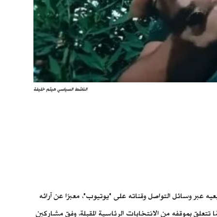
الناشط السياسي هيثم خليفة
عبر وسائل التواصل وقناته على "يوتيوب"، معبرًا عن آرائه
ينة الزقازيق، حيث يواجه تهمًا تتعلق بموقفه من الانتخابات الرئاسية المقبلة، وفق مشاركين