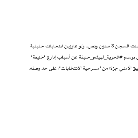
، على خبر القبض على "خليفة" عبر "فيسبوك" قائلًا: "آخر مرة أخدت موضوع الانتخابات بجدية دخلت السجن 3 سنين ونص.. ولو عاوزين انتخابات حقيقية
ركين بوسم #الحرية_لهيثم_خليفة عن أسباب إدارج "خليفة"
ضييق الأمني جزءًا من "مسرحية الانتخابات"، على حد وصفه.