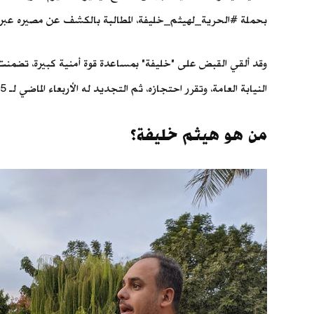
بحملة #الحرية_لهيثم_خليفة، المطالبة بالكشف عن مصيره عبر
النيابة العامة، وتقرر احتجازه، ثم التجديد له الأربعاء الماضي لـ 15 يومًا على ذمة التحقيقات، ليُرحل إلى القاهرة، نقلًا إلى سجن العاشر رقم 6؛ لقضاء فترة احتجازه في انتظار المحاكمة.
من هو هيثم خليفة؟