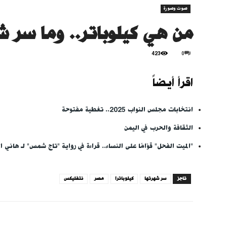
صوت وصورة
من هي كيلوباتر.. وما سر شه
423
0
اقرأ أيضاً
انتخابات مجلس النواب 2025.. تغطية مفتوحة
الثقافة والحرب في اليمن
"الميت الفحل" قوّامًا على النساء.. قراءة في رواية "تاج شمس" لـ هاني ا
تاجز
سر شهرتها
كيلوباترا
مصر
نتفليكس