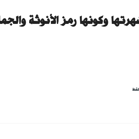
رتها وكونها رمز الأنوثة والجما
لقط