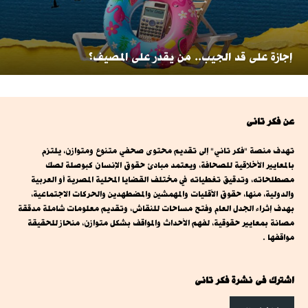
إجازة على قد الجيب.. من يقدر على المصيف؟
عن فكر تانى
تهدف منصة "فكر تاني" إلى تقديم محتوى صحفي متنوع ومتوازن، يلتزم
بالمعايير الأخلاقية للصحافة، ويعتمد مبادئ حقوق الإنسان كبوصلة لصك
مصطلحاته، وتدقيق تغطياته في مختلف القضايا المحلية المصرية أو العربية
والدولية، منها، حقوق الأقليات والمهمشين والمضطهدين والحركات الاجتماعية،
بهدف إثراء الجدل العام وفتح مساحات للنقاش، وتقديم معلومات شاملة مدققة
مصانة بمعايير حقوقية، لفهم الأحداث والمواقف بشكل متوازن، منحاز للحقيقة
مواقفها .
اشترك فى نشرة فكر تانى