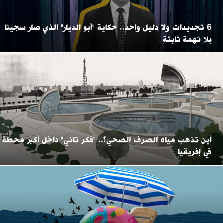
6 تجديدات ولا دليل واحد.. حكاية "أبو الديار" الذي صار سجينا
بلا تهمة ثابتة
أين تذهب مياه الصرف الصحي؟.. "فكر تاني" داخل أكبر محطة
في إفريقيا