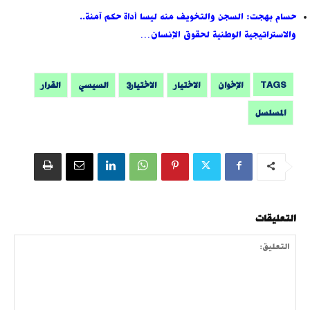
حسام بهجت: السجن والتخويف منه ليسا أداة حكم آمنة..
والاستراتيجية الوطنية لحقوق الإنسان…
TAGS
الإخوان
الاختيار
الاختيار3
السيسي
القرار
المسلسل
التعليقات