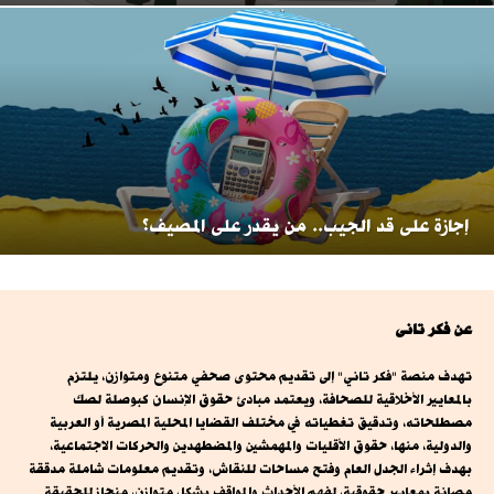
إجازة على قد الجيب.. من يقدر على المصيف؟
عن فكر تانى
تهدف منصة "فكر تاني" إلى تقديم محتوى صحفي متنوع ومتوازن، يلتزم
بالمعايير الأخلاقية للصحافة، ويعتمد مبادئ حقوق الإنسان كبوصلة لصك
مصطلحاته، وتدقيق تغطياته في مختلف القضايا المحلية المصرية أو العربية
والدولية، منها، حقوق الأقليات والمهمشين والمضطهدين والحركات الاجتماعية،
بهدف إثراء الجدل العام وفتح مساحات للنقاش، وتقديم معلومات شاملة مدققة
مصانة بمعايير حقوقية، لفهم الأحداث والمواقف بشكل متوازن، منحاز للحقيقة