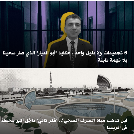
6 تجديدات ولا دليل واحد.. حكاية "أبو الديار" الذي صار سجينا
بلا تهمة ثابتة
أين تذهب مياه الصرف الصحي؟.. "فكر تاني" داخل أكبر محطة
في إفريقيا