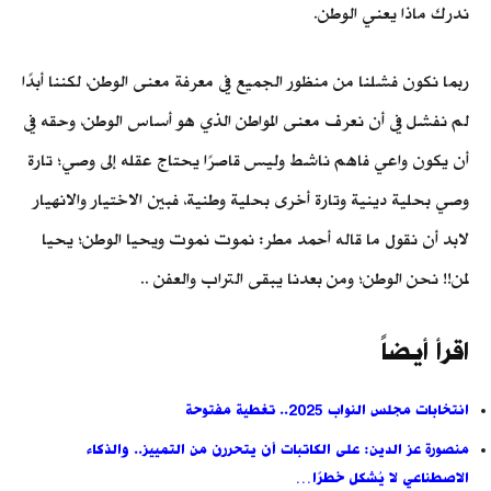
ندرك ماذا يعني الوطن.
ربما نكون فشلنا من منظور الجميع في معرفة معنى الوطن، لكننا أبدًا
لم نفشل في أن نعرف معنى المواطن الذي هو أساس الوطن، وحقه في
أن يكون واعي فاهم ناشط وليس قاصرًا يحتاج عقله إلى وصي؛ تارة
وصي بحلية دينية وتارة أخرى بحلية وطنية، فبين الاختيار والانهيار
لابد أن نقول ما قاله أحمد مطر: نموت نموت ويحيا الوطن؛ يحيا
لمن!! نحن الوطن؛ ومن بعدنا يبقى التراب والعفن ..
اقرأ أيضاً
انتخابات مجلس النواب 2025.. تغطية مفتوحة
منصورة عز الدين: على الكاتبات أن يتحررن من التمييز.. والذكاء
الاصطناعي لا يُشكل خطرًا…