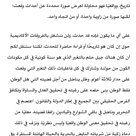
تاريخ، وواقعيًا فهو محاولة لعرض صورة محددة عن أحداث وقعت؛
لكنها صورة من زاوية واحدة، أو من اتجاه واحد.
على أي ما يكون فإنه قد حدث، ولن ننشغل بالفروقات الأكاديمية
حول إن كان هو تاريخًا أو قراءة حاضرة للحدث، لكننا سننقل لكم
أن كان هناك جيل حلم بالتغير الذي هو سنة كونية في كل مكونات
الكون من حولنا، وشارك في كل فاعليات ذلك التغير التي وقعت
على مدار ثلاثة أعوام، وظل يناضل من أجل قضيته التي هل الوطن،
فقط الوطن، بنى حلمه على رغبته في تحقيق العدل والمساواة وتكافؤ
الفرص الحقيقي بين الجميع في إطار الدولة والقانون. اعتصم في
التحرير وناضل في باقي الشوارع والميادين، رافعًا قضيته، معليًا من
رغبته في تحقيق معنى الوطن واقعيًا وليس نظريًا، ونزف في ذلك
دماءً زكية من شريانه النابض بالحرية والحياة الهانئة المستقرة، وفي