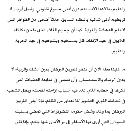
والتغيير، فالاعتقالات تتم دون أدنى مسوغ قانوني، وفصل أبرياء لا
تربطهم أدنى شائبة بالنظام السابق، حدثاً أضحى من الظواهر التي
لا تثير الدهشة والغرابة، كما أن جحيم الغلاء الذي طحن بكلكله
الملايين في عهد الإنقاذ، ظلّ يمسخهم ويشوههم في عهد الحرية
والتغيير.
ما علينا فعله الآن أن ننظر للفريق البرهان بعين الشك والربية، لا
بعين الرضاء والاستحسان، وأن نمضي في متابعة المعطيات التي
ذكرها في خطابه الذي عدد فيه أسباب إزاحته لقحت، ويظل الشعب
في نشاطه الثوري المتشوق للانعتاق من الظلم، فإذا أوفى الفريق
البرهان بما وعد، وشكل حكومة التكنوقراط التي تمضي بسفينة
السودان التي أزرى بها الأصاغر إلى بر الأمان فبها ونعم، وإذا تاق