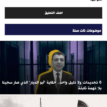
موضوعات ذات صلة
6 تجديدات ولا دليل واحد.. حكاية "أبو الديار" الذي صار سجينا
بلا تهمة ثابتة