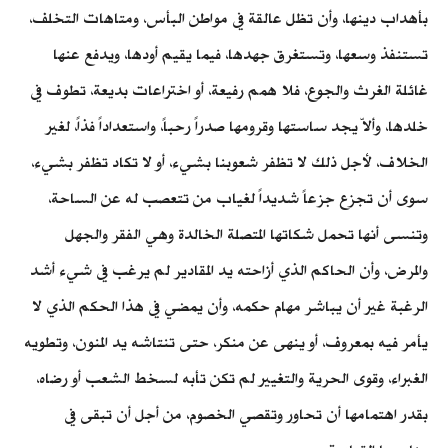
بأهداب دينها، وأن تظل عالقة في مواطن البأس، ومتاهات التخلف،
تستنفذ وسعها، وتستغرق جهدها، فيما يقيم أودها، ويدفع عنها
غائلة الغرث والجوع، فلا همم رفيعة، أو اختراعات بديعة، تطوف في
خلدها، وألاّ يجد ساستها وقرومها صدراً رحباً، واستعداداً فذاً، لغير
الخلاف، لأجل ذلك لا تظفر شعوبنا بشيء، أو لا تكاد تظفر بشيء،
سوى أن تجزع جزعاً شديداً لغياب من تتعصب له عن الساحة،
وتنسى أنها تحمل شكاتها المتصلة الخالدة وهي الفقر والجهل
والمرض، وأن الحاكم الذي أزاحته يد المقادير لم يرغب في شيء أشد
الرغبة غير أن يباشر مهام حكمه، وأن يمضي في هذا الحكم الذي لا
يأمر فيه بمعروف، أو ينهى عن منكر، حتى تنتاشه يد المنون، وتطويه
الغبراء، وقوى الحرية والتغيير لم تكن تأبه لسخط الشعب أو رضاه،
بقدر اهتمامها أن تحاور وتقصي الخصوم، من أجل أن تبقى في