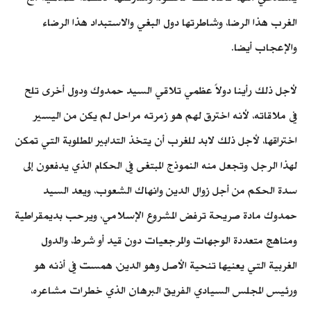
الغرب هذا الرضا، وشاطرتها دول البغي والاستبداد هذا الرضاء
والإعجاب أيضا.
لأجل ذلك رأينا دولاً عظمي تلاقي السيد حمدوك ودول أخرى تلح
في ملاقاته، لأنه اخترق لهم هو زمرته مراحل لم يكن من اليسير
اختراقها، لأجل ذلك لابد للغرب أن يتخذ التدابير المطلوبة التي تمكن
لهذا الرجل، وتجعل منه النموذج المبتغى في الحكام الذي يدفعون إلى
سدة الحكم من أجل زوال الدين وانهاك الشعوب، ويعد السيد
حمدوك مادة صريحة ترفض المشروع الإسلامي، ويرحب بديمقراطية
ومناهج متعددة الوجهات والمرجعيات دون قيد أو شرط، والدول
الغربية التي يعنيها تنحية الأصل وهو الدين، همست في أذنه هو
ورئيس المجلس السيادي الفريق البرهان الذي خطرات مشاعره،