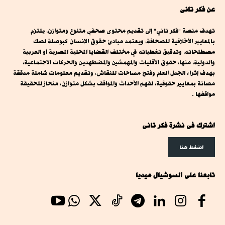
عن فكر تانى
تهدف منصة "فكر تاني" إلى تقديم محتوى صحفي متنوع ومتوازن، يلتزم
بالمعايير الأخلاقية للصحافة، ويعتمد مبادئ حقوق الإنسان كبوصلة لصك
مصطلحاته، وتدقيق تغطياته في مختلف القضايا المحلية المصرية أو العربية
والدولية، منها، حقوق الأقليات والمهمشين والمضطهدين والحركات الاجتماعية،
بهدف إثراء الجدل العام وفتح مساحات للنقاش، وتقديم معلومات شاملة مدققة
مصانة بمعايير حقوقية، لفهم الأحداث والمواقف بشكل متوازن، منحاز للحقيقة
مواقفها .
اشترك فى نشرة فكر تانى
اضغط هنا
تابعنا على السوشيال ميديا