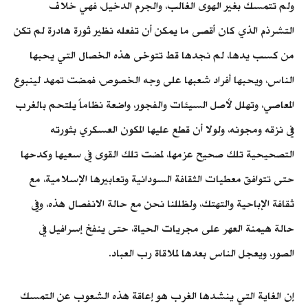
ولم تتمسك بغير الهوى الغالب، والجرم الدخيل، فهي خلاف
التشرذم الذي كان أقصى ما يمكن أن تفعله نظير ثورة هادرة لم تكن
من كسب يدها، لم نجدها قط تتوخى هذه الخصال التي يحبها
الناس، ويحبها أفراد شعبها على وجه الخصوص، فمضت تمهد لينبوع
المعاصي، وتهلل لأصل السيئات والفجور، واضعة نظاماً يلتحم بالغرب
في نزقه ومجونه، ولولا أن قطع عليها المكون العسكري بثورته
التصحيحية تلك صحيح عزمها، لمضت تلك القوى في سعيها وكدحها
حتى تتوافق معطيات الثقافة السودانية وتعابيرها الإسلامية، مع
ثقافة الإباحية والتهتك، ولظللنا نحن مع حالة الانفصال هذه، وفي
حالة هيمنة العهر على مجريات الحياة، حتى ينفخ إسرافيل في
الصور، ويعجل الناس بعدها لملاقاة رب العباد.
إن الغاية التي ينشدها الغرب هو إعاقة هذه الشعوب عن التمسك