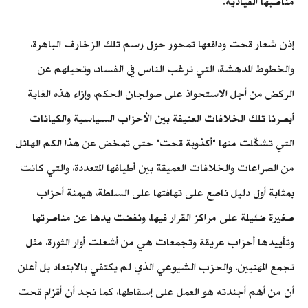
مناصبها القيادية.
إذن شعار قحت ودافعها تمحور حول رسم تلك الزخارف الباهرة،
والخطوط المدهشة، التي ترغب الناس في الفساد، وتحيلهم عن
الركض من أجل الاستحواذ على صولجان الحكم، وإزاء هذه الغاية
أبصرنا تلك الخلافات العنيفة بين الأحزاب السياسية والكيانات
التي تشكّلت منها "أكذوبة قحت" حتى تمخض عن هذا الكم الهائل
من الصراعات والخلافات العميقة بين أطيافها المتعددة، والتي كانت
بمثابة أول دليل ناصع على تهافتها على السلطة، هيمنة أحزاب
صغيرة ضئيلة على مراكز القرار فيها، ونفضت يدها عن مناصرتها
وتأييدها أحزاب عريقة وتجمعات هي من أشعلت أوار الثورة، مثل
تجمع المهنيين، والحزب الشيوعي الذي لم يكتفي بالابتعاد بل أعلن
أن من أهم أجندته هو العمل على إسقاطها، كما نجد أن أقزام قحت