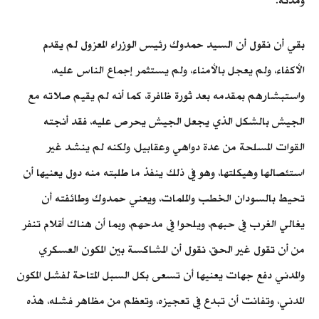
ومدنه.
بقي أن نقول أن السيد حمدوك رئيس الوزراء المعزول لم يقدم
الأكفاء، ولم يعجل بالأمناء، ولم يستثمر إجماع الناس عليه،
واستبشارهم بمقدمه بعد ثورة ظافرة، كما أنه لم يقيم صلاته مع
الجيش بالشكل الذي يجعل الجيش يحرص عليه، فقد أنجته
القوات المسلحة من عدة دواهي وعقابيل، ولكنه لم ينشد غير
استئصالها وهيكلتها، وهو في ذلك ينفذ ما طلبته منه دول يعنيها أن
تحيط بالسودان الخطب والملمات، ويعني حمدوك وطائفته أن
يغالي الغرب في حبهم، ويلحوا في مدحهم، وبما أن هناك أقلام تنفر
من أن تقول غير الحق، نقول أن المشاكسة بين المكون العسكري
والمدني دفع جهات يعنيها أن تسعى بكل السبل المتاحة لفشل المكون
المدني، وتفانت أن تبدع في تعجيزه، وتعظم من مظاهر فشله، هذه