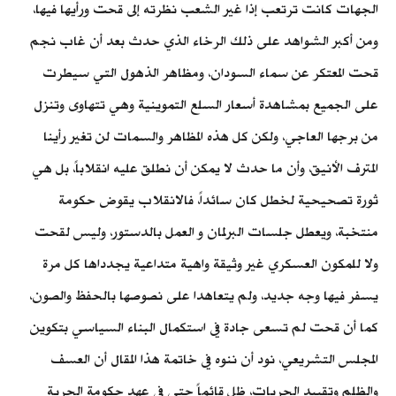
الجهات كانت ترتعب إذا غير الشعب نظرته إلى قحت ورأيها فيها،
ومن أكبر الشواهد على ذلك الرخاء الذي حدث بعد أن غاب نجم
قحت المعتكر عن سماء السودان، ومظاهر الذهول التي سيطرت
على الجميع بمشاهدة أسعار السلع التموينية وهي تتهاوى وتنزل
من برجها العاجي، ولكن كل هذه المظاهر والسمات لن تغير رأينا
المترف الأنيق، وأن ما حدث لا يمكن أن نطلق عليه انقلاباً، بل هي
ثورة تصحيحية لخطل كان سائداً، فالانقلاب يقوض حكومة
منتخبة، ويعطل جلسات البرلمان و العمل بالدستور، وليس لقحت
ولا للمكون العسكري غير وثيقة واهية متداعية يجدداها كل مرة
يسفر فيها وجه جديد، ولم يتعاهدا على نصوصها بالحفظ والصون،
كما أن قحت لم تسعى جادة في استكمال البناء السياسي بتكوين
المجلس التشريعي، نود أن ننوه في خاتمة هذا المقال أن العسف
والظلم وتقييد الحريات، ظل قائماً حتى في عهد حكومة الحرية