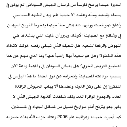
الحيرة حينما يرضخ فارساً من فرسان الجيش السوداني لم يوفق في
بسطه وقبضه، وحلّه وعقده، إلا حينما غير وبدل المشهد السياسي
وأعاق نمو قحت ورقيها، نندهش حقاً حينما ينخرط الفريق البرهان
في وشائج مع الصهاينة الأوغاد، ويبرر أن غايته التي ينشدها هي
النهوض والرفعة لشعبه، هل شعبك الذي تبتغي رفعته خولك لاتخاذ
هذه الخطوة؟ وهل هو سعيداً بها؟ راضياً عنها؟ وما الذي نجم عن هذا
التطبيع العريض المخزي؟ هل يعيش السودان في رفاهية ودعة آلان
بسبب موادعته للصهاينة وانحرافه عن دول الضد؟ ما هذا البؤس في
التفكير؟ إن على ركن الدولة وعضدها ألا يهاب الجيوش الزائدة
العدد، والجموع الوافرة المدد، ولقد شاهدنا أكذوبة الجيش الذي لا
يقهر وهو يترنح أمام صواريخ فصيل من فصائل الجهاد في فلسطين،
كما أبصرنا خيباته وهزائمه عام 2006 وعتاد حزب الله يدك حصونه