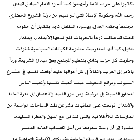
تكالبوا على حزب الأمة وأجهضوا كلما أنجزه الإمام الصادق المهدي
رحمه الله، وحكومة الإنقاذ التي لم تقيم من دولة المشروع الحضاري
مجتمعاً يحكمه العدل، ويسوده التكافل، نجد بالمقابل أن حكومة
قحت قد ضاقت ذرعاً بالحريات فلم تتحها إلاّ بمقدار، وبمقدار
ضئيل، كما أنها استعرضت منظومة الكيانات السياسية فطوقت
وحاربت كل حزب ينادي بتنظيم المجتمع وفق مبادئ الشريعة، ورداً
بالأمر إلى الغرب، واتكالاً في كل أحوالها عليه، أوقعت نفسها في مشارع
السيوف، ومراتع الحتوف، حينما أتعبت نفسها وأتعبت الناس
لتجاوز الفضيلة إلى الرذيلة، ومن طور القصد والاعتدال إلى معرة الخنا
والابتذال، فوقعت على اتفاقيات تشرعن تلك المساحات الواسعة من
الممارسات اللاأخلاقية، والتي تتنافى مع الدين والفطرة السليمة،
مشيرة إلى أن رحلة صعودها من أجل اكتساب العالم المتحضر
يستدعي منها اتخاذ تلك الخطوة، وشاركتها الأنظمة المتماهية مع