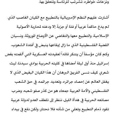
ونزعات خواطره، تشرئب للرئاسة وتتعلق بها.
أشارت عليهم النظم الإمبريالية بالتطبيع مع الكيان الغاصب الذي
لم يدع حاكماً عربياً أو فئة أو جزباً، إلا ودعته لمحاربة الأصولية
الإسلامية، والتطبيع معها والتغاضي عن الأوضاع الموروثة، ونسيان
القضية الفلسطينية الذي ما زال إيقاعها ينبض في أفئدة الشعوب،
وكم كان مؤسفاً أن يتنكر قائداً لعقيدته العسكرية التي ألقمته بغض
إسرائيل منذ أول ليلة أمضاها في كليته الحربية بوادي سيدنا، ليت
شعري كيف نسى الفريق البرهان أن هذا الكيان البغيض الذي لا
يغفل العالم عن إحصاء جرائره، وتعديد جرائمه، في حق الشعب
الفلسطيني والأمة العربية جمعاء هو من كدّر صفو شعبه، وضرب
مصانعه الحربية في هدأة الليل، ننظر إلى تلطف العدو لدولة عربية
تقود ذمام التطبيع وتعلي من شأنه فلا نحتار، ولكن نقع في بيداء